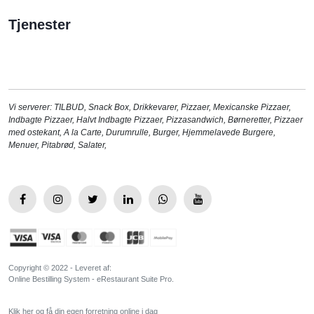
Tjenester
Vi serverer:
TILBUD
,
Snack Box
,
Drikkevarer
,
Pizzaer
,
Mexicanske Pizzaer
,
Indbagte Pizzaer
,
Halvt Indbagte Pizzaer
,
Pizzasandwich
,
Børneretter
,
Pizzaer
med ostekant
,
A la Carte
,
Durumrulle
,
Burger
,
Hjemmelavede Burgere
,
Menuer
,
Pitabrød
,
Salater
,
Copyright © 2022 - Leveret af:
Online Bestilling System - eRestaurant Suite Pro.
Klik her og få din egen forretning online i dag